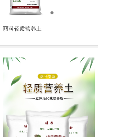
丽科轻质营养土